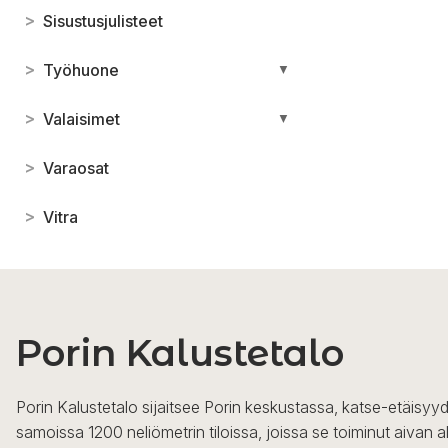
>
Sisustusjulisteet
>
Työhuone
▼
>
Valaisimet
▼
>
Varaosat
>
Vitra
Porin Kalustetalo
Porin Kalustetalo sijaitsee Porin keskustassa, katse-etäisyyd
samoissa 1200 neliömetrin tiloissa, joissa se toiminut aivan a