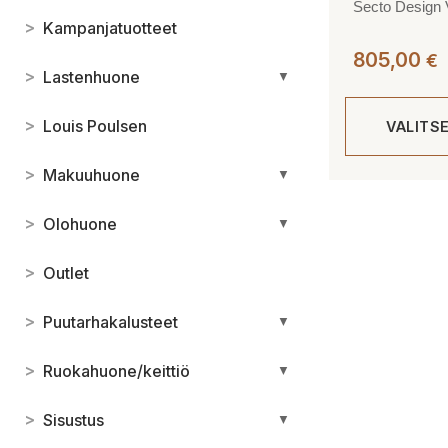
Secto Design V
>
Kampanjatuotteet
805,00
€
>
Lastenhuone
▼
>
Louis Poulsen
VALITS
>
Makuuhuone
▼
Tällä
tuotteella
>
Olohuone
▼
on
useampi
>
Outlet
muunnelma.
Voit
>
Puutarhakalusteet
▼
tehdä
valinnat
>
Ruokahuone/keittiö
▼
tuotteen
sivulla.
>
Sisustus
▼