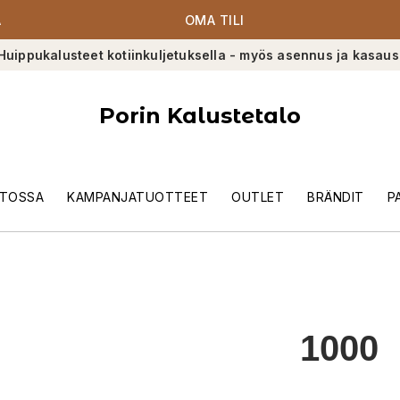
A
OMA TILI
Huippukalusteet kotiinkuljetuksella - myös asennus ja kasaus
Porin Kalustetalo
TOSSA
KAMPANJATUOTTEET
OUTLET
BRÄNDIT
P
1000