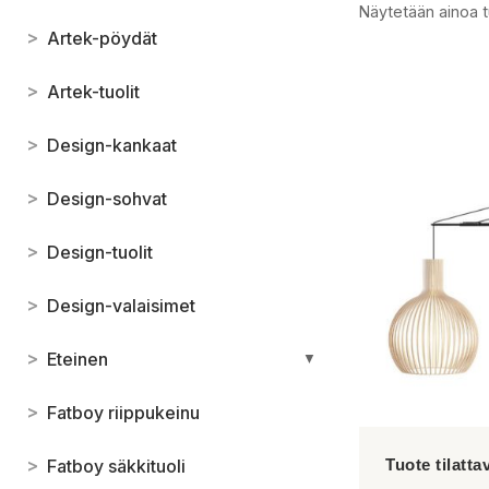
Näytetään ainoa t
>
Artek-pöydät
>
Artek-tuolit
>
Design-kankaat
>
Design-sohvat
>
Design-tuolit
>
Design-valaisimet
>
Eteinen
▼
>
Fatboy riippukeinu
>
Fatboy säkkituoli