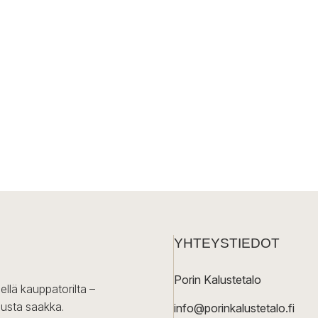
YHTEYSTIEDOT
Porin Kalustetalo
ellä kauppatorilta –
lusta saakka.
info@porinkalustetalo.fi