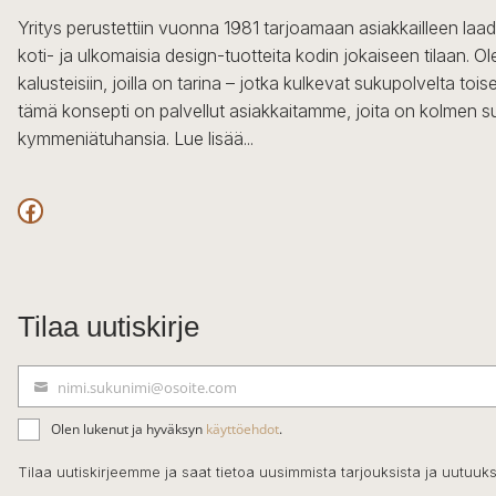
Yritys perustettiin vuonna 1981 tarjoamaan asiakkailleen laa
koti- ja ulkomaisia design-tuotteita kodin jokaiseen tilaan. 
kalusteisiin, joilla on tarina – jotka kulkevat sukupolvelta to
tämä konsepti on palvellut asiakkaitamme, joita on kolmen s
kymmeniätuhansia.
Lue lisää...
Facebook
Tilaa uutiskirje
nimi.sukunimi@osoite.com
S
ä
Olen lukenut ja hyväksyn
käyttöehdot
.
h
k
Tilaa uutiskirjeemme ja saat tietoa uusimmista tarjouksista ja uutuuks
ö