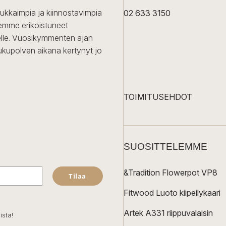
dukkaimpia ja kiinnostavimpia
02 633 3150
Olemme erikoistuneet
iselle. Vuosikymmenten ajan
ukupolven aikana kertynyt jo
TOIMITUSEHDOT
SUOSITTELEMME
&Tradition Flowerpot VP8
Tilaa
Fitwood Luoto kiipeilykaari
Artek A331 riippuvalaisin
ista!