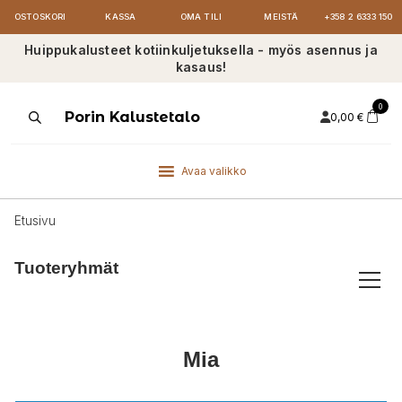
OSTOSKORI
KASSA
OMA TILI
MEISTÄ
+358 2 6333 150
Huippukalusteet kotiinkuljetuksella - myös asennus ja
kasaus!
0
Products
Porin Kalustetalo
0,00
€
search
Avaa valikko
Etusivu
Tuoteryhmät
Mia