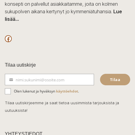
konsepti on palvellut asiakkaitamme, joita on kolmen
sukupolven aikana kertynyt jo kymmeniätuhansia.
Lue
lisää...
F
a
c
Tilaa uutiskirje
e
Tilaa
nimi.sukunimi@osoite.com
b
S
ä
o
Olen lukenut ja hyväksyn
käyttöehdot
.
h
k
o
Tilaa uutiskirjeemme ja saat tietoa uusimmista tarjouksista ja
ö
uutuuksista!
k
p
o
s
t
YHTEYSTIEDOT