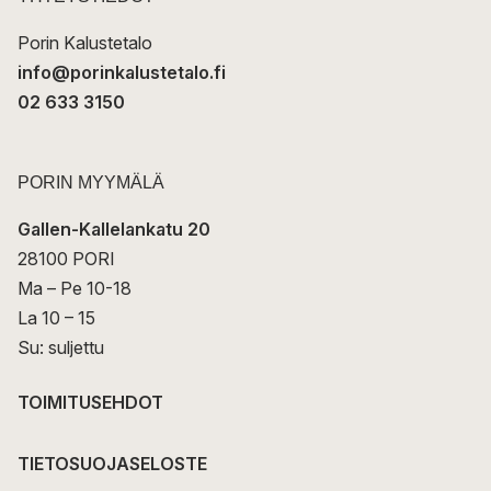
i
Porin Kalustetalo
info@porinkalustetalo.fi
02 633 3150
PORIN MYYMÄLÄ
Gallen-Kallelankatu 20
28100 PORI
Ma – Pe 10-18
La 10 – 15
Su: suljettu
TOIMITUSEHDOT
TIETOSUOJASELOSTE