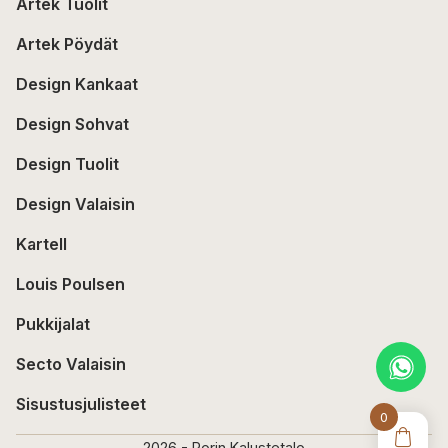
Artek Tuolit
Artek Pöydät
Design Kankaat
Design Sohvat
Design Tuolit
Design Valaisin
Kartell
Louis Poulsen
Pukkijalat
Secto Valaisin
Sisustusjulisteet
0
2026 - Porin Kalustetalo