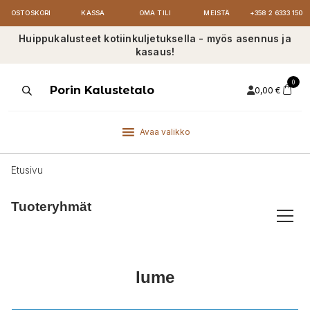
OSTOSKORI
KASSA
OMA TILI
MEISTÄ
+358 2 6333 150
Huippukalusteet kotiinkuljetuksella - myös asennus ja
kasaus!
0
Products
Porin Kalustetalo
0,00
€
search
Avaa valikko
Etusivu
Tuoteryhmät
lume