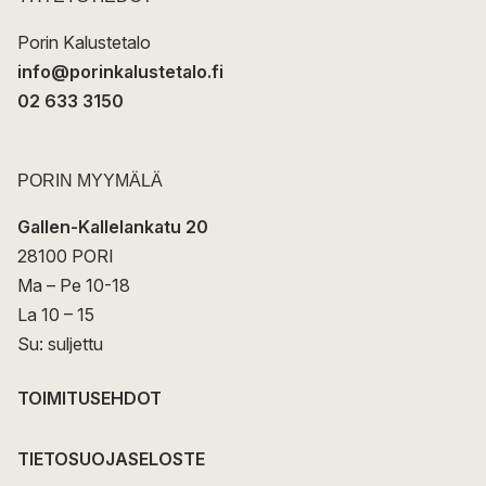
i
Porin Kalustetalo
info@porinkalustetalo.fi
02 633 3150
PORIN MYYMÄLÄ
Gallen-Kallelankatu 20
28100 PORI
Ma – Pe 10-18
La 10 – 15
Su: suljettu
TOIMITUSEHDOT
TIETOSUOJASELOSTE