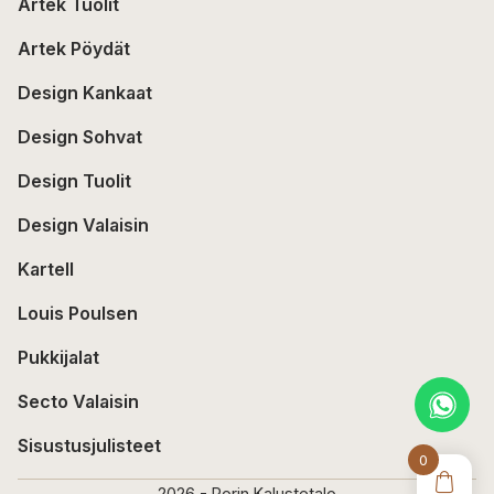
Artek Tuolit
Artek Pöydät
Design Kankaat
Design Sohvat
Design Tuolit
Design Valaisin
Kartell
Louis Poulsen
Pukkijalat
Secto Valaisin
Sisustusjulisteet
0
2026 - Porin Kalustetalo