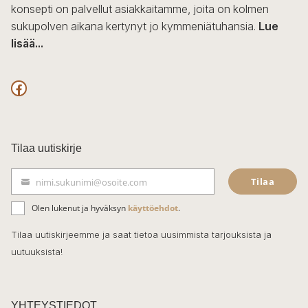
konsepti on palvellut asiakkaitamme, joita on kolmen
sukupolven aikana kertynyt jo kymmeniätuhansia.
Lue
lisää...
F
a
c
Tilaa uutiskirje
e
Tilaa
nimi.sukunimi@osoite.com
b
S
ä
o
Olen lukenut ja hyväksyn
käyttöehdot
.
h
k
o
Tilaa uutiskirjeemme ja saat tietoa uusimmista tarjouksista ja
ö
uutuuksista!
k
p
o
s
t
YHTEYSTIEDOT